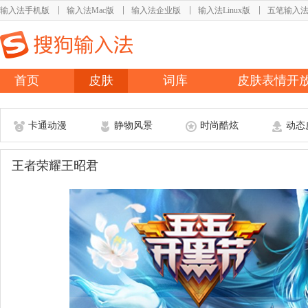
输入法手机版
输入法Mac版
输入法企业版
输入法Linux版
五笔输入
首页
皮肤
词库
皮肤表情开
卡通动漫
静物风景
时尚酷炫
动态
王者荣耀王昭君