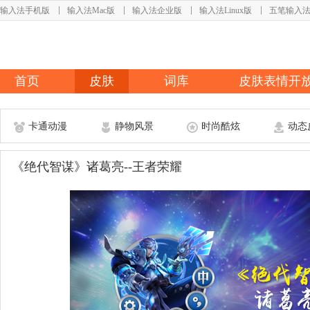
输入法手机版
输入法Mac版
输入法企业版
输入法Linux版
五笔输入
首页
皮肤
词库
皮肤表情开
卡通动漫
静物风景
时尚酷炫
动态
《绝代智谋》诸葛亮--王者荣耀