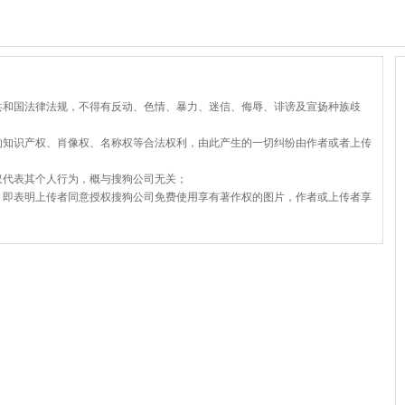
共和国法律法规，不得有反动、色情、暴力、迷信、侮辱、诽谤及宣扬种族歧
的知识产权、肖像权、名称权等合法权利，由此产生的一切纠纷由作者或者上传
仅代表其个人行为，概与搜狗公司无关；
，即表明上传者同意授权搜狗公司免费使用享有著作权的图片，作者或上传者享