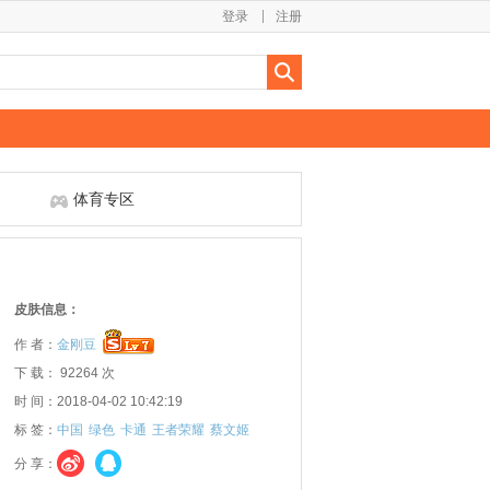
登录
注册
体育专区
皮肤信息：
作 者：
金刚豆
下 载： 92264 次
时 间：2018-04-02 10:42:19
标 签：
中国
绿色
卡通
王者荣耀
蔡文姬
分 享：