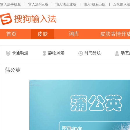
输入法手机版
输入法Mac版
输入法企业版
输入法Linux版
五笔输入
首页
皮肤
词库
皮肤表情开
卡通动漫
静物风景
时尚酷炫
动态
蒲公英