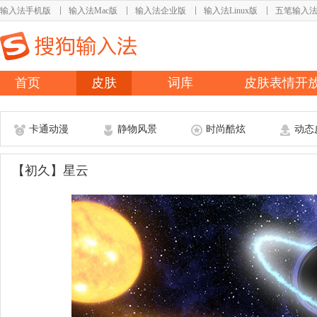
输入法手机版
输入法Mac版
输入法企业版
输入法Linux版
五笔输入
首页
皮肤
词库
皮肤表情开
卡通动漫
静物风景
时尚酷炫
动态
【初久】星云