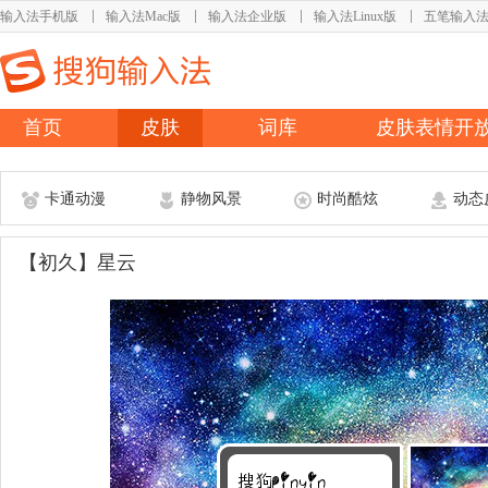
输入法手机版
输入法Mac版
输入法企业版
输入法Linux版
五笔输入
首页
皮肤
词库
皮肤表情开
卡通动漫
静物风景
时尚酷炫
动态
【初久】星云