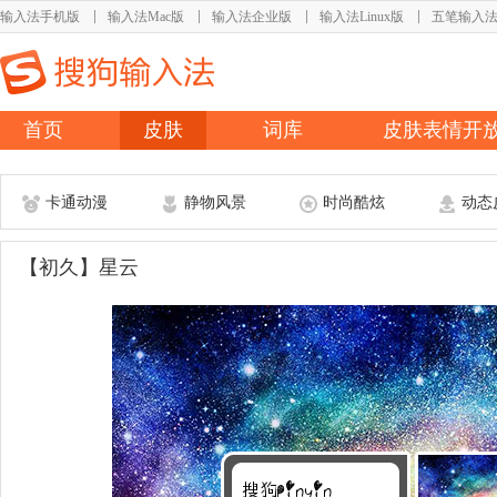
输入法手机版
输入法Mac版
输入法企业版
输入法Linux版
五笔输入
首页
皮肤
词库
皮肤表情开
卡通动漫
静物风景
时尚酷炫
动态
【初久】星云