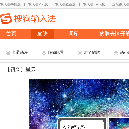
输入法手机版
输入法Mac版
输入法企业版
输入法Linux版
五笔输入
首页
皮肤
词库
皮肤表情开
卡通动漫
静物风景
时尚酷炫
动态
【初久】星云