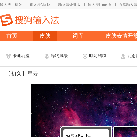
输入法手机版
输入法Mac版
输入法企业版
输入法Linux版
五笔输入
首页
皮肤
词库
皮肤表情开
卡通动漫
静物风景
时尚酷炫
动态
【初久】星云