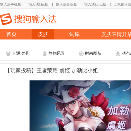
输入法手机版
输入法Mac版
输入法企业版
输入法Linux版
五笔输入
首页
皮肤
词库
皮肤表情开
卡通动漫
静物风景
时尚酷炫
动态
【玩家投稿】王者荣耀-虞姬-加勒比小姐