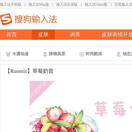
输入法手机版
输入法Mac版
输入法企业版
输入法Linux版
五笔输入
首页
皮肤
词库
皮肤表情开
卡通动漫
静物风景
时尚酷炫
动态
【Ruomiz】草莓奶昔