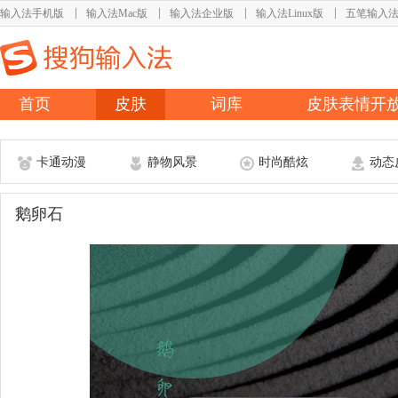
输入法手机版
输入法Mac版
输入法企业版
输入法Linux版
五笔输入
首页
皮肤
词库
皮肤表情开
卡通动漫
静物风景
时尚酷炫
动态
鹅卵石