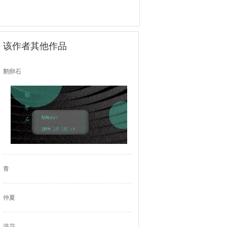
该作者其他作品
鹅卵石
青
仲夏
浪花