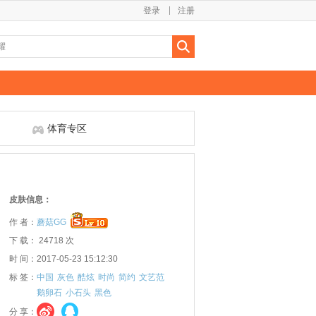
登录
注册
体育专区
皮肤信息：
作 者：
蘑菇GG
下 载： 24718 次
时 间：2017-05-23 15:12:30
标 签：
中国
灰色
酷炫
时尚
简约
文艺范
鹅卵石
小石头
黑色
分 享：