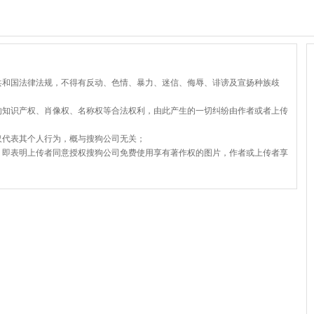
共和国法律法规，不得有反动、色情、暴力、迷信、侮辱、诽谤及宣扬种族歧
的知识产权、肖像权、名称权等合法权利，由此产生的一切纠纷由作者或者上传
仅代表其个人行为，概与搜狗公司无关；
，即表明上传者同意授权搜狗公司免费使用享有著作权的图片，作者或上传者享