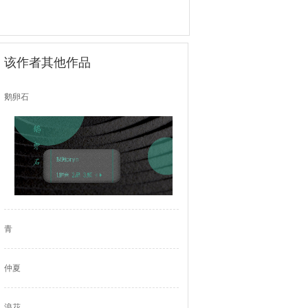
该作者其他作品
鹅卵石
青
仲夏
浪花