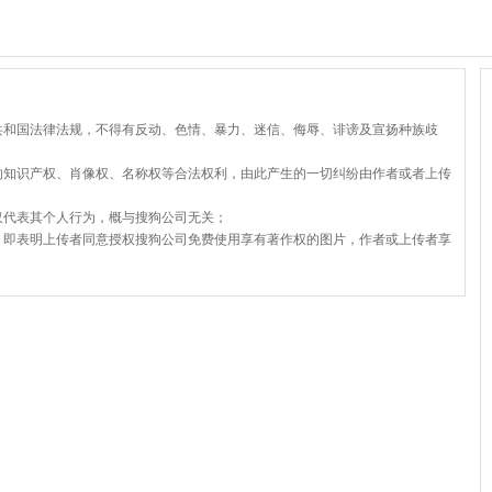
共和国法律法规，不得有反动、色情、暴力、迷信、侮辱、诽谤及宣扬种族歧
的知识产权、肖像权、名称权等合法权利，由此产生的一切纠纷由作者或者上传
仅代表其个人行为，概与搜狗公司无关；
，即表明上传者同意授权搜狗公司免费使用享有著作权的图片，作者或上传者享