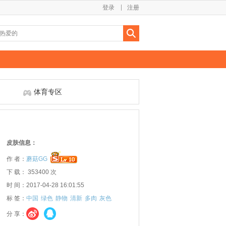
登录
注册
体育专区
皮肤信息：
作 者：
蘑菇GG
下 载： 353400 次
时 间：2017-04-28 16:01:55
标 签：
中国
绿色
静物
清新
多肉
灰色
分 享：