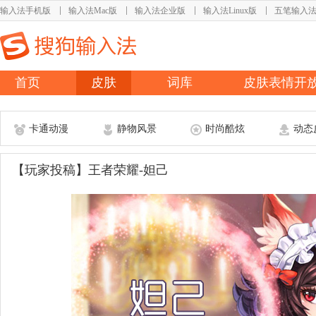
输入法手机版
输入法Mac版
输入法企业版
输入法Linux版
五笔输入
首页
皮肤
词库
皮肤表情开
卡通动漫
静物风景
时尚酷炫
动态
【玩家投稿】王者荣耀-妲己