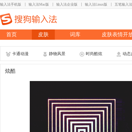
输入法手机版
输入法Mac版
输入法企业版
输入法Linux版
五笔输入
首页
皮肤
词库
皮肤表情开
卡通动漫
静物风景
时尚酷炫
动态
炫酷