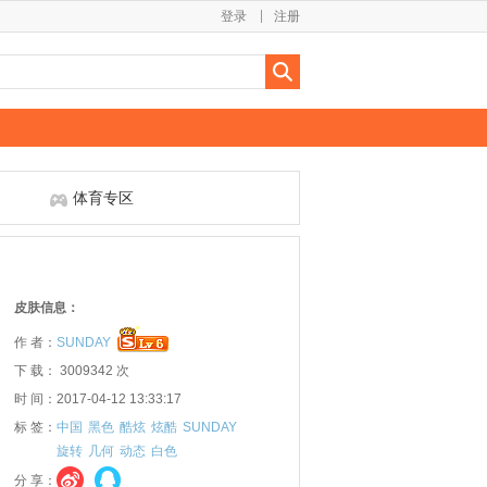
登录
注册
体育专区
皮肤信息：
作 者：
SUNDAY
下 载： 3009342 次
时 间：2017-04-12 13:33:17
标 签：
中国
黑色
酷炫
炫酷
SUNDAY
旋转
几何
动态
白色
分 享：