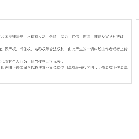
共和国法律法规，不得有反动、色情、暴力、迷信、侮辱、诽谤及宣扬种族歧
的知识产权、肖像权、名称权等合法权利，由此产生的一切纠纷由作者或者上传
仅代表其个人行为，概与搜狗公司无关；
，即表明上传者同意授权搜狗公司免费使用享有著作权的图片，作者或上传者享