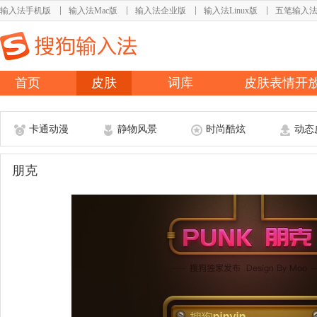
输入法手机版
输入法Mac版
输入法企业版
输入法Linux版
五笔输入
首页
皮肤
词库
皮肤表情开
卡通动漫
静物风景
时尚酷炫
动态
朋克