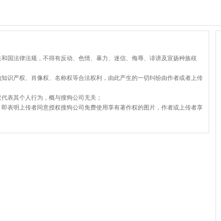
共和国法律法规，不得有反动、色情、暴力、迷信、侮辱、诽谤及宣扬种族歧
的知识产权、肖像权、名称权等合法权利，由此产生的一切纠纷由作者或者上传
仅代表其个人行为，概与搜狗公司无关；
，即表明上传者同意授权搜狗公司免费使用享有著作权的图片，作者或上传者享