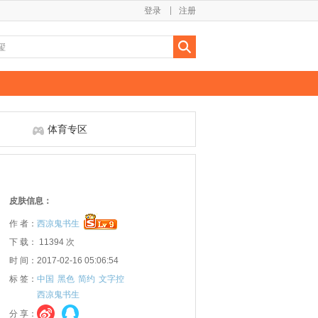
登录
注册
体育专区
皮肤信息：
作 者：
西凉鬼书生
下 载： 11394 次
时 间：2017-02-16 05:06:54
标 签：
中国
黑色
简约
文字控
西凉鬼书生
分 享：