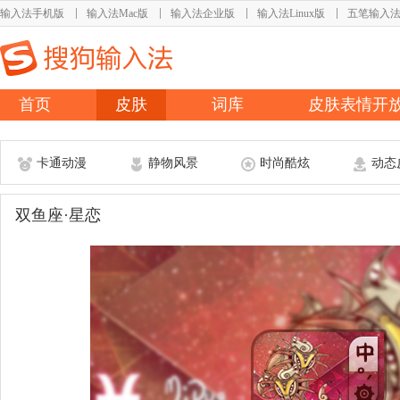
输入法手机版
输入法Mac版
输入法企业版
输入法Linux版
五笔输入
首页
皮肤
词库
皮肤表情开
卡通动漫
静物风景
时尚酷炫
动态
双鱼座·星恋