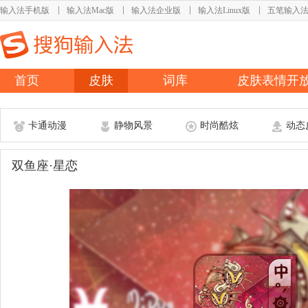
输入法手机版
输入法Mac版
输入法企业版
输入法Linux版
五笔输入
首页
皮肤
词库
皮肤表情开
卡通动漫
静物风景
时尚酷炫
动态
双鱼座·星恋