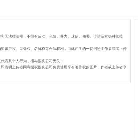
共和国法律法规，不得有反动、色情、暴力、迷信、侮辱、诽谤及宣扬种族歧
的知识产权、肖像权、名称权等合法权利，由此产生的一切纠纷由作者或者上传
仅代表其个人行为，概与搜狗公司无关；
，即表明上传者同意授权搜狗公司免费使用享有著作权的图片，作者或上传者享