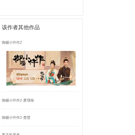
该作者其他作品
御赐小仵作2
御赐小仵作2·萧瑾瑜
御赐小仵作2·楚楚
复古哈基米