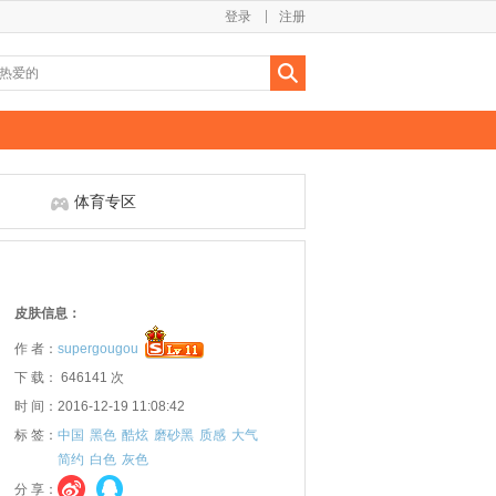
登录
注册
体育专区
皮肤信息：
作 者：
supergougou
下 载： 646141 次
时 间：2016-12-19 11:08:42
标 签：
中国
黑色
酷炫
磨砂黑
质感
大气
简约
白色
灰色
分 享：