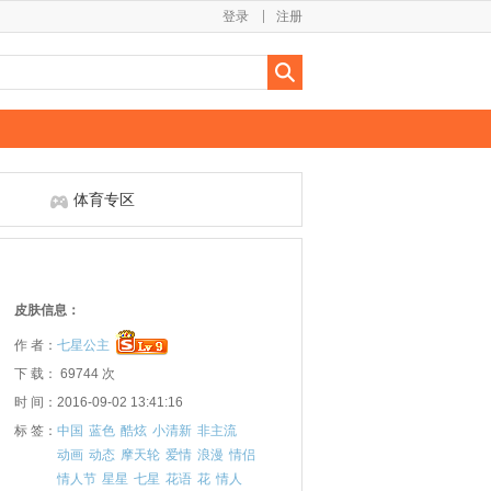
登录
注册
体育专区
皮肤信息：
作 者：
七星公主
下 载： 69744 次
时 间：2016-09-02 13:41:16
标 签：
中国
蓝色
酷炫
小清新
非主流
动画
动态
摩天轮
爱情
浪漫
情侣
情人节
星星
七星
花语
花
情人