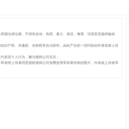
共和国法律法规，不得有反动、色情、暴力、迷信、侮辱、诽谤及宣扬种族歧
的知识产权、肖像权、名称权等合法权利，由此产生的一切纠纷由作者或者上传
仅代表其个人行为，概与搜狗公司无关；
，即表明上传者同意授权搜狗公司免费使用享有著作权的图片，作者或上传者享