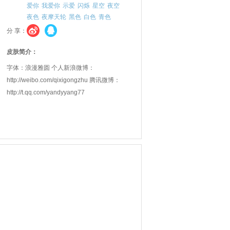
爱你
我爱你
示爱
闪烁
星空
夜空
夜色
夜摩天轮
黑色
白色
青色
分 享：
皮肤简介：
字体：浪漫雅圆 个人新浪微博：
http://weibo.com/qixigongzhu 腾讯微博：
http://t.qq.com/yandyyang77