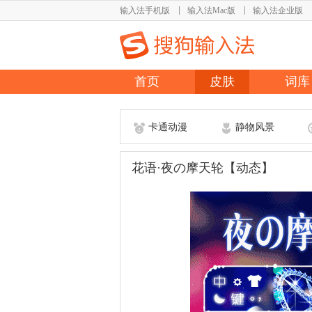
输入法手机版
输入法Mac版
输入法企业版
首页
皮肤
词库
卡通动漫
静物风景
花语·夜の摩天轮【动态】