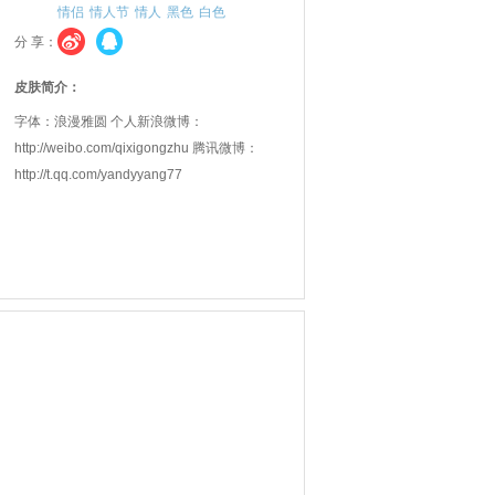
情侣
情人节
情人
黑色
白色
分 享：
皮肤简介：
字体：浪漫雅圆 个人新浪微博：
http://weibo.com/qixigongzhu 腾讯微博：
http://t.qq.com/yandyyang77