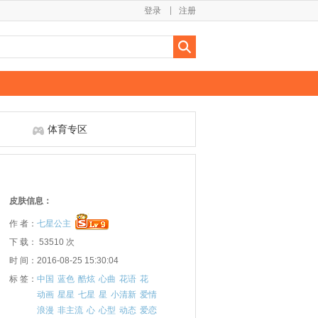
登录
注册
体育专区
皮肤信息：
作 者：
七星公主
下 载： 53510 次
时 间：2016-08-25 15:30:04
标 签：
中国
蓝色
酷炫
心曲
花语
花
动画
星星
七星
星
小清新
爱情
浪漫
非主流
心
心型
动态
爱恋