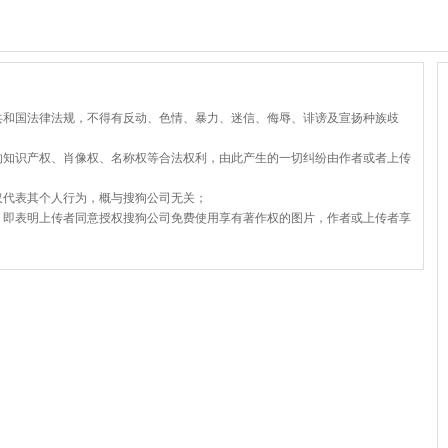
共和国法律法规，不得有反动、色情、暴力、迷信、侮辱、诽谤及宣扬种族歧
的知识产权、肖像权、名称权等合法权利，由此产生的一切纠纷由作者或者上传
仅代表其个人行为，概与搜狗公司无关；
，即表明上传者同意授权搜狗公司免费使用享有著作权的图片，作者或上传者享