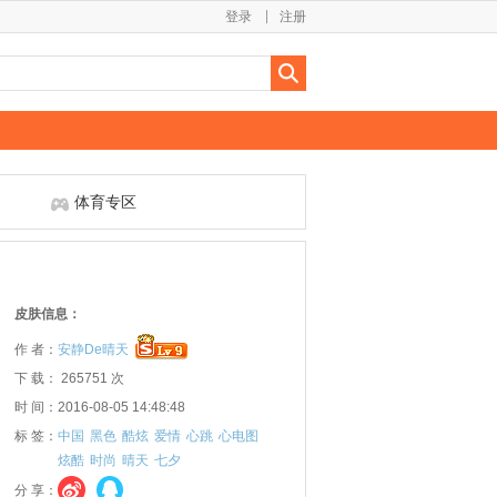
登录
注册
体育专区
皮肤信息：
作 者：
安静De晴天
下 载： 265751 次
时 间：2016-08-05 14:48:48
标 签：
中国
黑色
酷炫
爱情
心跳
心电图
炫酷
时尚
晴天
七夕
分 享：