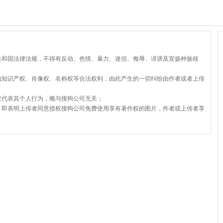
共和国法律法规，不得有反动、色情、暴力、迷信、侮辱、诽谤及宣扬种族歧
的知识产权、肖像权、名称权等合法权利，由此产生的一切纠纷由作者或者上传
仅代表其个人行为，概与搜狗公司无关；
，即表明上传者同意授权搜狗公司免费使用享有著作权的图片，作者或上传者享