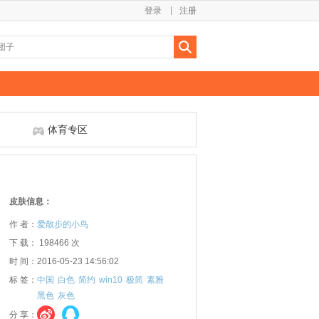
登录
注册
体育专区
皮肤信息：
作 者：
爱散步的小鸟
下 载： 198466 次
时 间：2016-05-23 14:56:02
标 签：
中国
白色
简约
win10
极简
素雅
黑色
灰色
分 享：