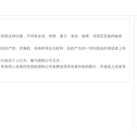
共和国法律法规，不得有反动、色情、暴力、迷信、侮辱、诽谤及宣扬种族歧
的知识产权、肖像权、名称权等合法权利，由此产生的一切纠纷由作者或者上传
仅代表其个人行为，概与搜狗公司无关；
，即表明上传者同意授权搜狗公司免费使用享有著作权的图片，作者或上传者享