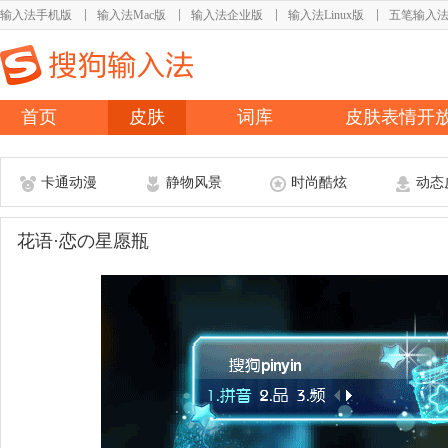
输入法手机版
输入法Mac版
输入法企业版
输入法Linux版
五笔输入
首页
皮肤
词库
皮肤表情开
卡通动漫
静物风景
时尚酷炫
动态
花语·恋の星愿瓶