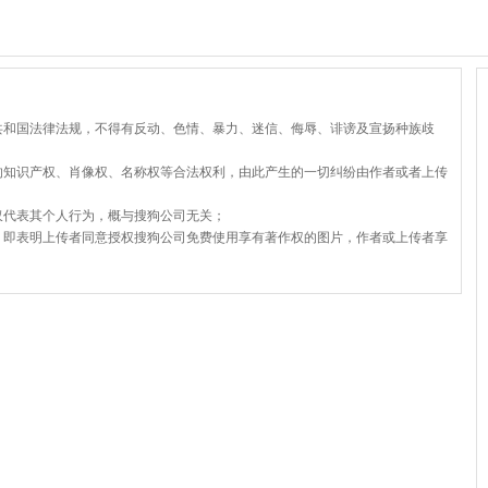
共和国法律法规，不得有反动、色情、暴力、迷信、侮辱、诽谤及宣扬种族歧
的知识产权、肖像权、名称权等合法权利，由此产生的一切纠纷由作者或者上传
仅代表其个人行为，概与搜狗公司无关；
，即表明上传者同意授权搜狗公司免费使用享有著作权的图片，作者或上传者享