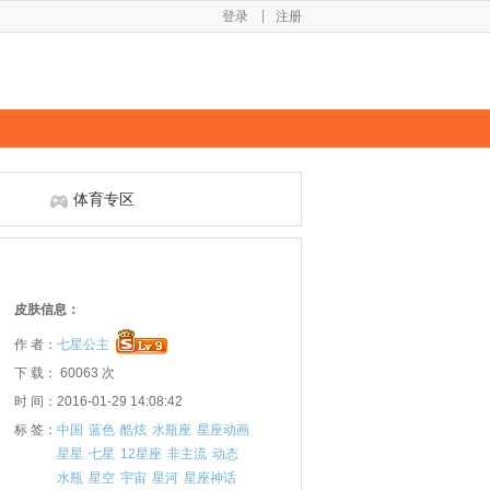
登录
注册
体育专区
皮肤信息：
作 者：
七星公主
下 载： 60063 次
时 间：2016-01-29 14:08:42
标 签：
中国
蓝色
酷炫
水瓶座
星座动画
星星
七星
12星座
非主流
动态
水瓶
星空
宇宙
星河
星座神话