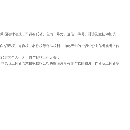
共和国法律法规，不得有反动、色情、暴力、迷信、侮辱、诽谤及宣扬种族歧
的知识产权、肖像权、名称权等合法权利，由此产生的一切纠纷由作者或者上传
仅代表其个人行为，概与搜狗公司无关；
，即表明上传者同意授权搜狗公司免费使用享有著作权的图片，作者或上传者享