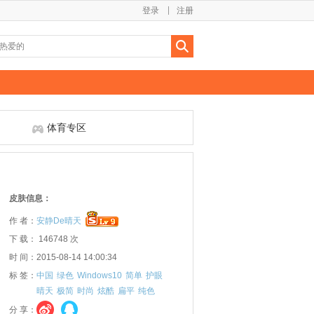
登录
注册
体育专区
皮肤信息：
作 者：
安静De晴天
下 载： 146748 次
时 间：2015-08-14 14:00:34
标 签：
中国
绿色
Windows10
简单
护眼
晴天
极简
时尚
炫酷
扁平
纯色
分 享：