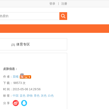
登录
注册
体育专区
皮肤信息：
作 者：
晨曦
下 载： 98573 次
时 间：2015-05-06 14:29:56
标 签：
中国
蓝色
静物
青色
灰色
白色
分 享：