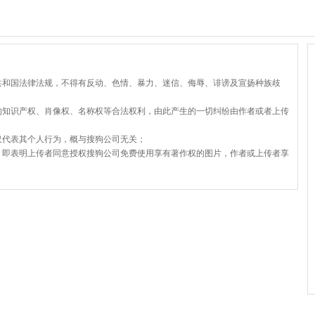
共和国法律法规，不得有反动、色情、暴力、迷信、侮辱、诽谤及宣扬种族歧
的知识产权、肖像权、名称权等合法权利，由此产生的一切纠纷由作者或者上传
仅代表其个人行为，概与搜狗公司无关；
，即表明上传者同意授权搜狗公司免费使用享有著作权的图片，作者或上传者享