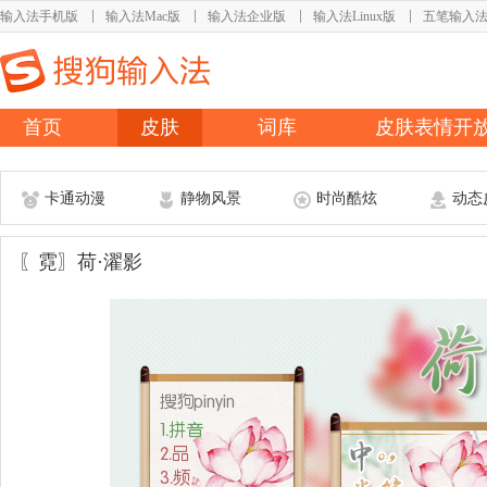
输入法手机版
输入法Mac版
输入法企业版
输入法Linux版
五笔输入
首页
皮肤
词库
皮肤表情开
卡通动漫
静物风景
时尚酷炫
动态
〖霓〗荷·濯影