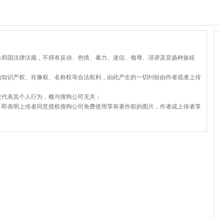
共和国法律法规，不得有反动、色情、暴力、迷信、侮辱、诽谤及宣扬种族歧
的知识产权、肖像权、名称权等合法权利，由此产生的一切纠纷由作者或者上传
仅代表其个人行为，概与搜狗公司无关；
，即表明上传者同意授权搜狗公司免费使用享有著作权的图片，作者或上传者享