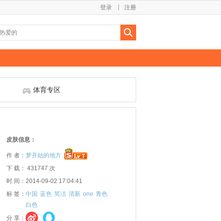
登录
注册
体育专区
皮肤信息：
作 者：
梦开始的地方
下 载： 431747 次
时 间：2014-09-02 17:04:41
标 签：
中国
蓝色
简洁
清新
one
青色
白色
分 享：