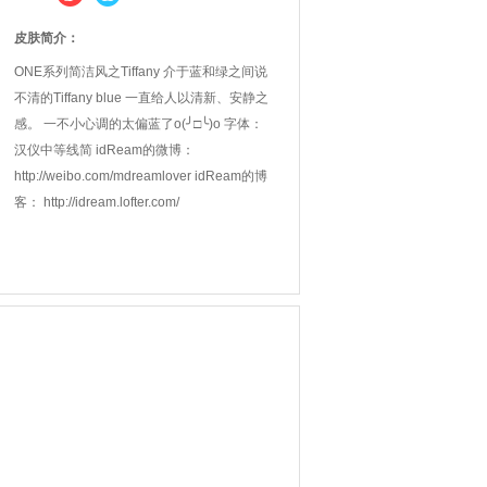
皮肤简介：
ONE系列简洁风之Tiffany 介于蓝和绿之间说
不清的Tiffany blue 一直给人以清新、安静之
感。 一不小心调的太偏蓝了o(╯□╰)o 字体：
汉仪中等线简 idReam的微博：
http://weibo.com/mdreamlover idReam的博
客： http://idream.lofter.com/