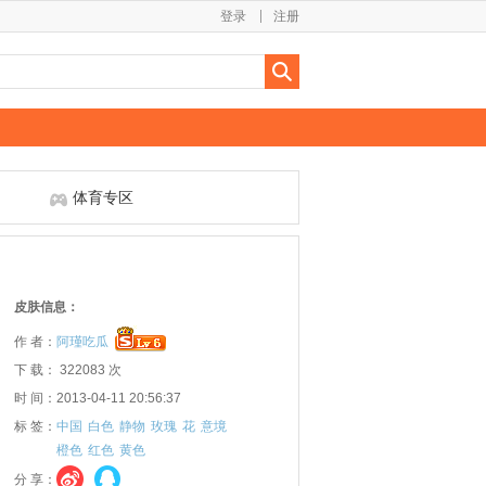
登录
注册
体育专区
皮肤信息：
作 者：
阿瑾吃瓜
下 载： 322083 次
时 间：2013-04-11 20:56:37
标 签：
中国
白色
静物
玫瑰
花
意境
橙色
红色
黄色
分 享：