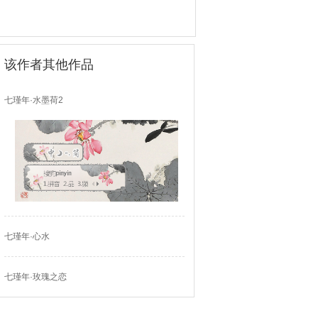
该作者其他作品
七瑾年·水墨荷2
七瑾年·心水
七瑾年·玫瑰之恋