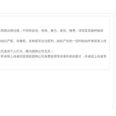
共和国法律法规，不得有反动、色情、暴力、迷信、侮辱、诽谤及宣扬种族歧
的知识产权、肖像权、名称权等合法权利，由此产生的一切纠纷由作者或者上传
仅代表其个人行为，概与搜狗公司无关；
，即表明上传者同意授权搜狗公司免费使用享有著作权的图片，作者或上传者享