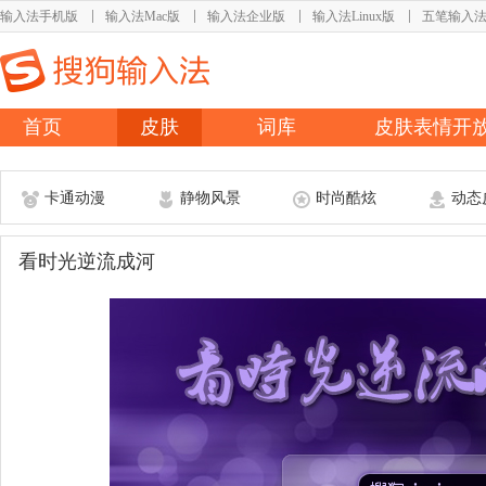
输入法手机版
输入法Mac版
输入法企业版
输入法Linux版
五笔输入
首页
皮肤
词库
皮肤表情开
卡通动漫
静物风景
时尚酷炫
动态
看时光逆流成河