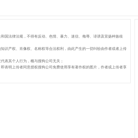
共和国法律法规，不得有反动、色情、暴力、迷信、侮辱、诽谤及宣扬种族歧
的知识产权、肖像权、名称权等合法权利，由此产生的一切纠纷由作者或者上传
仅代表其个人行为，概与搜狗公司无关；
，即表明上传者同意授权搜狗公司免费使用享有著作权的图片，作者或上传者享