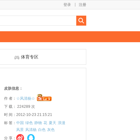
登录
注册
体育专区
皮肤信息：
作 者：
☆风清杨☆
下 载： 224289 次
时 间：2012-10-23 21:15:21
标 签：
中国
绿色
静物
花
夏天
浪漫
风景
风清杨
白色
灰色
分 享：