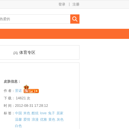
登录
注册
体育专区
皮肤信息：
作 者：
景诺
下 载： 14621 次
时 间：2012-08-31 17:28:12
标 签：
中国
米色
酷炫
love
兔子
居家
温馨
爱情
浪漫
优雅
黄色
灰色
白色