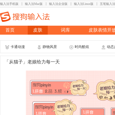
输入法手机版
输入法Mac版
输入法企业版
输入法Linux版
五笔输入
首页
皮肤
词库
皮肤表情开
卡通动漫
静物风景
时尚酷炫
动态
「从猫子」老娘给力每一天