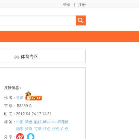
登录
注册
体育专区
皮肤信息：
作 者：
景诺
下 载： 53289 次
时 间：2012-04-24 17:14:51
标 签：
中国
紫色
酷炫
kiss me
棉花糖
糖果
浪漫
可爱
红色
橙色
白色
分 享：