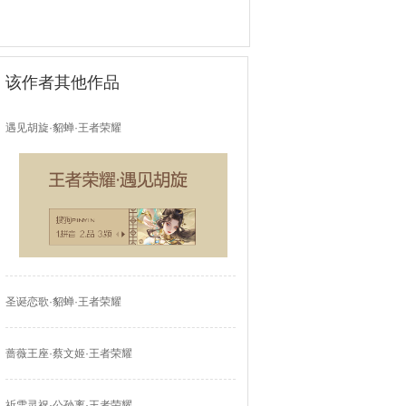
该作者其他作品
遇见胡旋·貂蝉·王者荣耀
圣诞恋歌·貂蝉·王者荣耀
蔷薇王座·蔡文姬·王者荣耀
祈雪灵祝·公孙离·王者荣耀