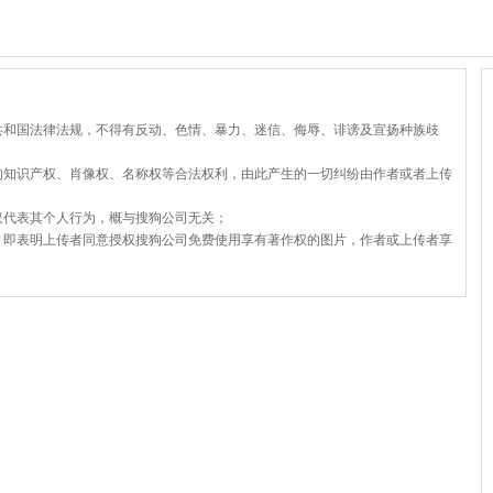
共和国法律法规，不得有反动、色情、暴力、迷信、侮辱、诽谤及宣扬种族歧
的知识产权、肖像权、名称权等合法权利，由此产生的一切纠纷由作者或者上传
仅代表其个人行为，概与搜狗公司无关；
，即表明上传者同意授权搜狗公司免费使用享有著作权的图片，作者或上传者享