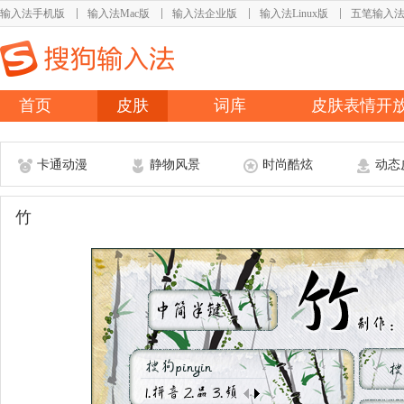
输入法手机版
输入法Mac版
输入法企业版
输入法Linux版
五笔输入
首页
皮肤
词库
皮肤表情开
卡通动漫
静物风景
时尚酷炫
动态
竹