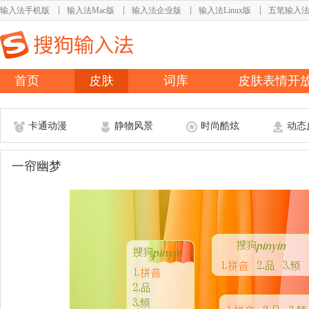
输入法手机版
输入法Mac版
输入法企业版
输入法Linux版
五笔输入
首页
皮肤
词库
皮肤表情开
卡通动漫
静物风景
时尚酷炫
动态
一帘幽梦