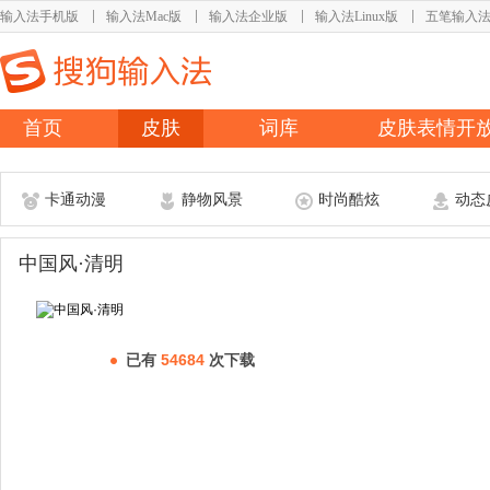
输入法手机版
输入法Mac版
输入法企业版
输入法Linux版
五笔输入
首页
皮肤
词库
皮肤表情开
卡通动漫
静物风景
时尚酷炫
动态
中国风·清明
已有
54684
次下载