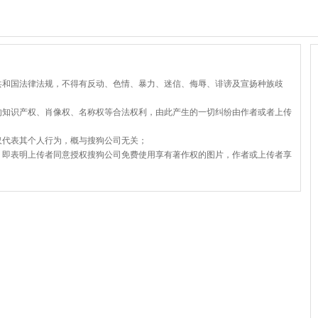
共和国法律法规，不得有反动、色情、暴力、迷信、侮辱、诽谤及宣扬种族歧
的知识产权、肖像权、名称权等合法权利，由此产生的一切纠纷由作者或者上传
仅代表其个人行为，概与搜狗公司无关；
，即表明上传者同意授权搜狗公司免费使用享有著作权的图片，作者或上传者享