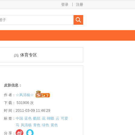
登录
注册
体育专区
皮肤信息：
作 者：
☆风清杨☆
下 载： 531906 次
时 间：2011-03-09 11:46:29
标 签：
中国
蓝色
酷炫
花
蝴蝶
云
可爱
马
风清杨
青色
绿色
黄色
分 享：