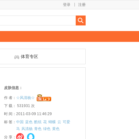
登录
注册
体育专区
皮肤信息：
作 者：
☆风清杨☆
下 载： 531931 次
时 间：2011-03-09 11:46:29
标 签：
中国
蓝色
酷炫
花
蝴蝶
云
可爱
马
风清杨
青色
绿色
黄色
分 享：