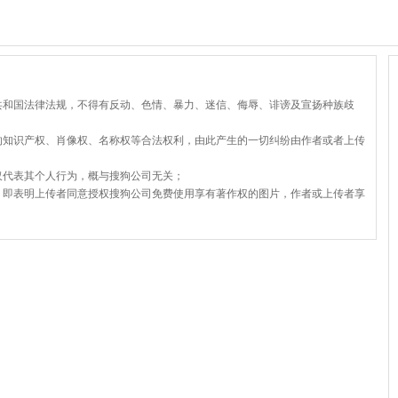
共和国法律法规，不得有反动、色情、暴力、迷信、侮辱、诽谤及宣扬种族歧
的知识产权、肖像权、名称权等合法权利，由此产生的一切纠纷由作者或者上传
仅代表其个人行为，概与搜狗公司无关；
，即表明上传者同意授权搜狗公司免费使用享有著作权的图片，作者或上传者享