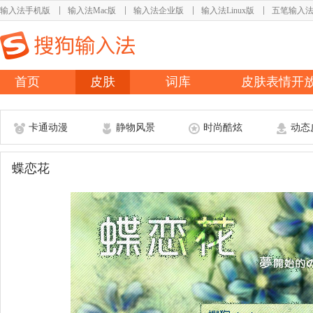
输入法手机版
输入法Mac版
输入法企业版
输入法Linux版
五笔输入
首页
皮肤
词库
皮肤表情开
卡通动漫
静物风景
时尚酷炫
动态
蝶恋花