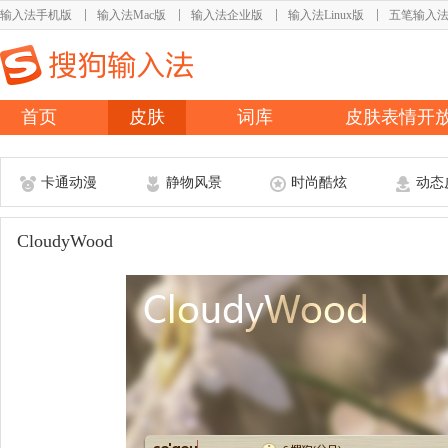
输入法手机版
输入法Mac版
输入法企业版
输入法Linux版
五笔输入
首页
皮肤
词库
皮肤表情开
卡通动漫
静物风景
时尚酷炫
动态
CloudyWood