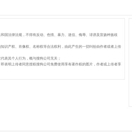
共和国法律法规，不得有反动、色情、暴力、迷信、侮辱、诽谤及宣扬种族歧
的知识产权、肖像权、名称权等合法权利，由此产生的一切纠纷由作者或者上传
仅代表其个人行为，概与搜狗公司无关；
，即表明上传者同意授权搜狗公司免费使用享有著作权的图片，作者或上传者享