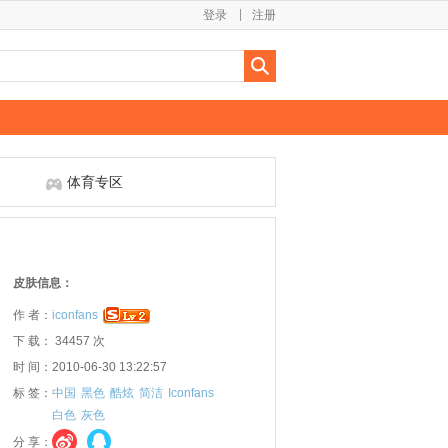
登录
注册
体育专区
皮肤信息：
作 者：
iconfans
下 载： 34457 次
时 间：2010-06-30 13:22:57
标 签：
中国
黑色
酷炫
简洁
Iconfans
白色
灰色
分 享：