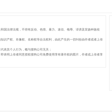
共和国法律法规，不得有反动、色情、暴力、迷信、侮辱、诽谤及宣扬种族歧
的知识产权、肖像权、名称权等合法权利，由此产生的一切纠纷由作者或者上传
仅代表其个人行为，概与搜狗公司无关；
，即表明上传者同意授权搜狗公司免费使用享有著作权的图片，作者或上传者享