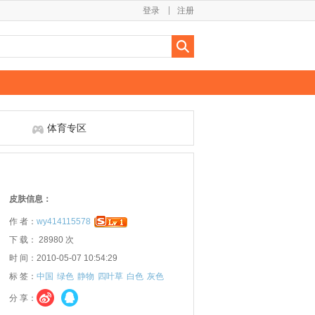
登录
注册
体育专区
皮肤信息：
作 者：
wy414115578
下 载： 28980 次
时 间：2010-05-07 10:54:29
标 签：
中国
绿色
静物
四叶草
白色
灰色
分 享：