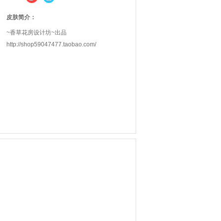
皮肤简介：
~香草花房设计坊~出品
http://shop59047477.taobao.com/