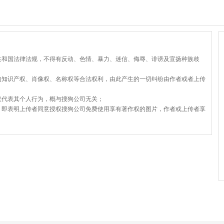
共和国法律法规，不得有反动、色情、暴力、迷信、侮辱、诽谤及宣扬种族歧
的知识产权、肖像权、名称权等合法权利，由此产生的一切纠纷由作者或者上传
仅代表其个人行为，概与搜狗公司无关；
，即表明上传者同意授权搜狗公司免费使用享有著作权的图片，作者或上传者享