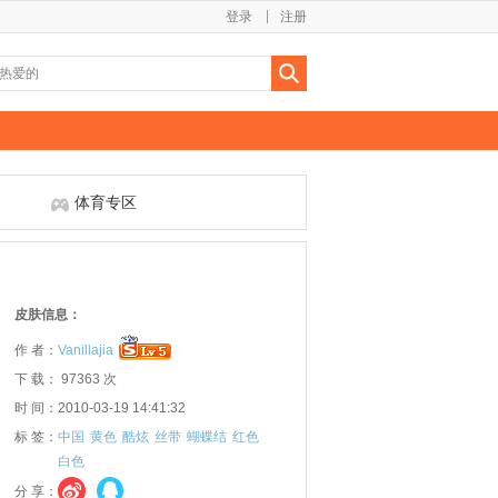
登录
注册
体育专区
皮肤信息：
作 者：
Vanillajia
下 载： 97363 次
时 间：2010-03-19 14:41:32
标 签：
中国
黄色
酷炫
丝带
蝴蝶结
红色
白色
分 享：