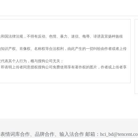
共和国法律法规，不得有反动、色情、暴力、迷信、侮辱、诽谤及宣扬种族歧
的知识产权、肖像权、名称权等合法权利，由此产生的一切纠纷由作者或者上传
仅代表其个人行为，概与搜狗公司无关；
，即表明上传者同意授权搜狗公司免费使用享有著作权的图片，作者或上传者享
表情词库合作、品牌合作、输入法合作 邮箱：
hci_bd@tencent.c