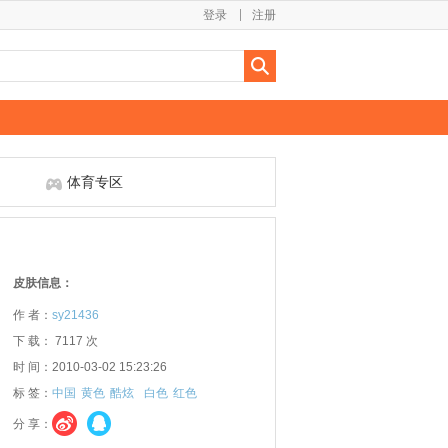
登录
注册
体育专区
皮肤信息：
作 者：
sy21436
下 载： 7117 次
时 间：2010-03-02 15:23:26
标 签：
中国
黄色
酷炫
白色
红色
分 享：