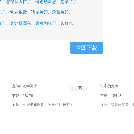
了、
您帮我大忙了、
特别感谢您、
您辛苦了、
礼了、
实在抱歉、
请多关照、
承蒙关照、
好了、
真让我高兴、
真难为您了、
久仰您、
宣传舆论学词库
打字的文章
下载：18279
下载：15413
词条：意识形态理论、阿拉伯社会主义
词条：指导思想是、